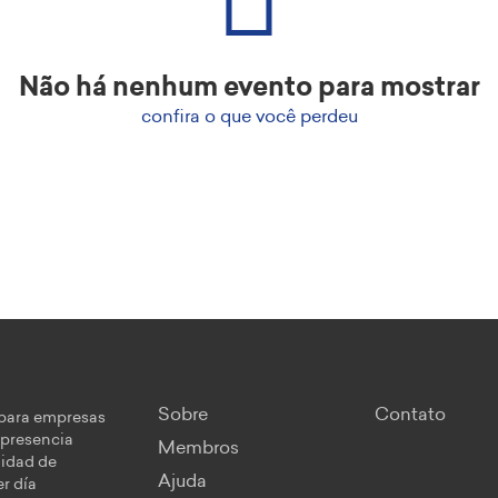
Não há nenhum evento para mostrar
confira o que você perdeu
Sobre
Contato
 para empresas
 presencia
Membros
nidad de
Ajuda
r día