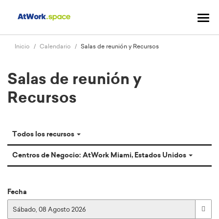
Cam
mo
nav
Inicio
Calendario
Salas de reunión y Recursos
Salas de reunión y
Recursos
Todos los recursos
12:00 AM
Centros de Negocio: AtWork Miami, Estados Unidos
12:30 AM
1:00 AM
1:30 AM
Fecha
2:00 AM
12:00 AM
2:30 AM
12:30 AM