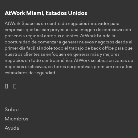
8:00 AM
9:30 AM
8:30 AM
AtWork Miami, Estados Unidos
10:00 AM
9:00 AM
AtWork Space es un centro de negocios innovador para
10:30 AM
empresas que buscan proyectar una imagen de confianza con
9:30 AM
presencia regional ante sus clientes. AtWork brinda la
11:00 AM
oportunidad de comenzar a generar nuevos negocios desde el
10:00 AM
primer día facilitándole todo el trabajo de back office para que
11:30 AM
nuestros clientes se enfoquen en generar más y mejores
10:30 AM
negocios en todo centroamérica. AtWork se ubica en zonas de
12:00 PM
negocios exclusivas, en torres corporativas premium con altos
11:00 AM
estándares de seguridad.
12:30 PM
11:30 AM
1:00 PM
12:00 PM
12:30 PM
1:30 PM
Sobre
Miembros
1:00 PM
2:00 PM
Ayuda
1:30 PM
2:30 PM